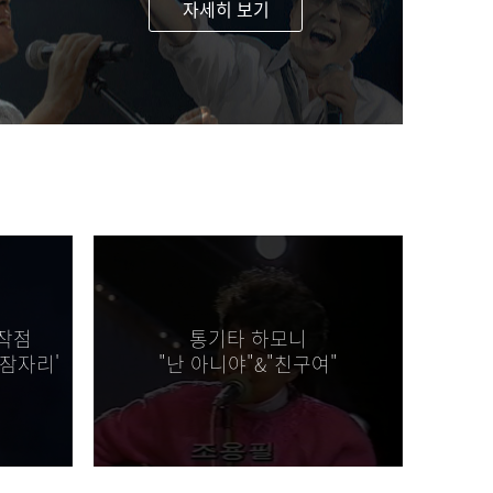
자세히 보기
시작점
통기타 하모니
추잠자리'
"난 아니야"&"친구여"
 올콘하고 싶다아ㅏㅏ [2026.07.27]