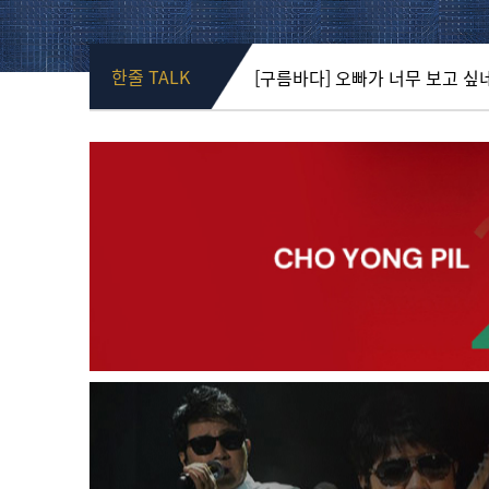
[구름바다]
오빠가 너무 보고 싶네요
한줄
TALK
[행복한맘]
더운날씨에 잘 지내고 
[나의 영원한 스타]
조!..조용한 밤
[필리리]
무더위 건강 잘 지키세요^^ 
[조대감]
살아갈 날이 저 꼭지에 있다고
[미세스 한]
문득 오빠 보고싶어 죽겠
[조용필만세]
게시판에 글 많이 올라