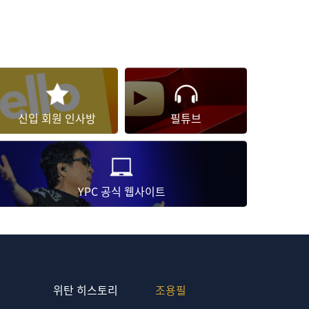
신입
회원 인사방
필튜브
YPC 공식
웹사이트
위탄 히스토리
조용필