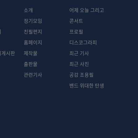
소개
어제 오늘 그리고
정기모임
콘서트
회
친필편지
프로필
홈페이지
디스코그라피
회게시판
제작물
최근 기사
출판물
최근 사진
관련기사
공감 조용필
밴드 위대한 탄생