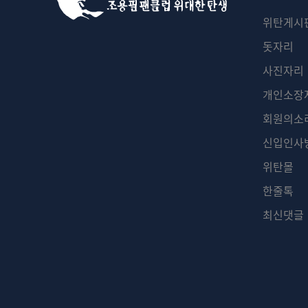
위탄게시
돗자리
사진자리
개인소장
회원의소
신입인사
위탄몰
한줄톡
최신댓글