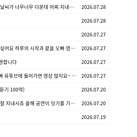
저도 오빠가 너무 보고 싶네요 날씨가 너무너무 더운데 어찌 지내시는지 건강은 괜챦으신지 너무 보고 싶어요~^
2026.07.28
2026.07.28
2026.07.27
저도 님들과 같아요 너무 보고 싶어요 하루의 시작과 끝을 오빠 영상으로 달래보고 있긴한데 너어무 보고 싶어요 우째 학창시절보다 더한 증상이@@ 혹시나 소식 있으려나 싶어 기웃거립니다 무더위 잘 보내고나면 반가운 소식 들려오길 비나이다~!
2026.07.27
환영합니다
2026.07.27
안녕하세요 환영합니다.^^ 오빠 유튜브에 들어가면 영상 많지요~ 저도 출퇴근길 자주 들어가서 운전하며 크게 듣습니다. 필한기라 하기엔 너무 더운 여름~ 1년에 반은 오빠공연 시작으로 설레며 지내고 핏켓팅하고 공연보고 공연 본 기억을 추억하며 또 살아가고~ 지금은 본업에 빠져 열심히 일하며 올공연소식 기다리며 지내고 있어요~ 다들 그러시죠?
2026.07.27
듣기 100억)
2026.07.20
언덕님 수영님 오랜만이네요.. 잘 지내시죠 올해 공연이 잇기를 기대해 봅니다 무더위 잘지내시고 공연시 뵈여..
2026.07.20
2026.07.19