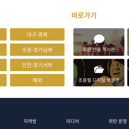
바로가기
대구·경북
수원·경기남부
회원 전용
게시판
인천·경기서부
해외
조용필 디지털
박물관
지역방
미디어
위탄 운영