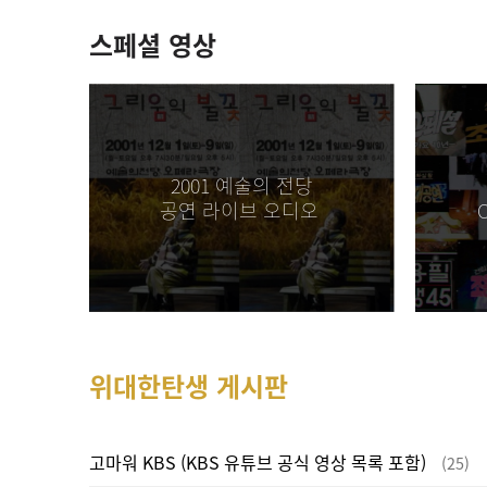
[조대감]
살아갈 날이 저 꼭지에 있다고
스페셜 영상
[미세스 한]
문득 오빠 보고싶어 죽겠
[조용필만세]
게시판에 글 많이 올라
2001 예술의 전당
공연 라이브 오디오
O
[조용필만세]
무슨일이 있었나요?? [
[123]
사랑해요♡ [2026.06.07]
위대한탄생 게시판
고마워 KBS (KBS 유튜브 공식 영상 목록 포함)
(25)