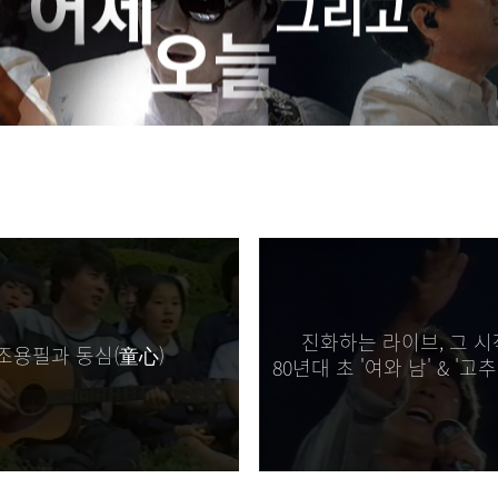
2026.07.01]
가 되길~~~ [2026.08.07]
 언제 볼수 있을까요? [2026.07.28]
계시죠? 만날볼수 있는날을 기다리고 있어요 [2026.07.28]
진화하는 라이브, 그 
조용필과 동심(童心)
80년대 초 '여와 남' & '고
이였어요 용!..용필오빠 영상 찾아 볼수록 너무 보고싶어서 필!..필히 이번에는
[2026.07.16]