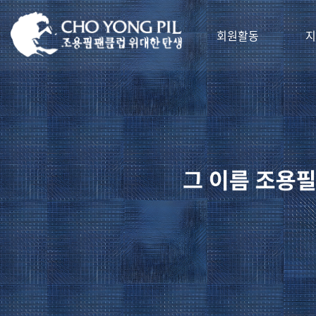
회원활동
지
[123]
사랑해요♡ [2026.06.07]
[조대감]
환갑선물 영원한 오빠 콘서트