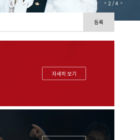
2 / 4
<
>
등록
 올콘하고 싶다아ㅏㅏ [2026.07.27]
자세히 보기
드디어 가입 했습니다 [2026.07.09]