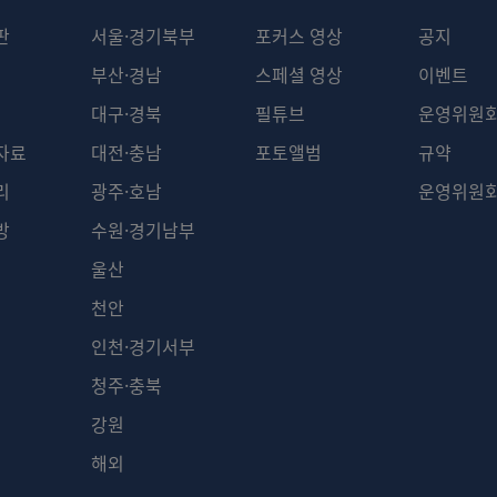
판
서울·경기북부
포커스 영상
공지
부산·경남
스페셜 영상
이벤트
대구·경북
필튜브
운영위원
자료
대전·충남
포토앨범
규약
리
광주·호남
운영위원
방
수원·경기남부
울산
천안
인천·경기서부
청주·충북
강원
해외