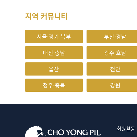
지역 커뮤니티
서울·경기 북부
부산·경남
대전·충남
광주·호남
울산
천안
청주·충북
강원
회원활동