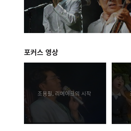
[조용필만세]
무슨일이 있었나요?? [
[123]
사랑해요♡ [2026.06.07]
[조대감]
환갑선물 영원한 오빠 콘서트
포커스 영상
[구름바다]
오빠가 너무 보고 싶네요
[행복한맘]
더운날씨에 잘 지내고 
조용필, 리메이크의 시작
[나의 영원한 스타]
조!..조용한 밤
[필리리]
무더위 건강 잘 지키세요^^ 