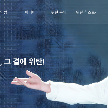
역방
미디어
위탄 운영
위탄 히스토리
가 되길~~~ [2026.08.07]