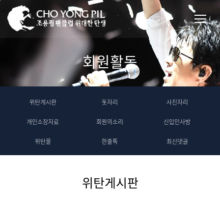
회원활동
위탄게시판
돗자리
사진자리
개인소장자료
회원의소리
신입인사방
위탄몰
한줄톡
최신댓글
위탄게시판