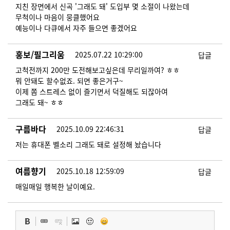
지친 장면에서 신곡 '그래도 돼' 도입부 몇 소절이 나왔는데
무척이나 마음이 뭉클했어요
예능이나 다큐에서 자주 들으면 좋겠어요
홍보/필그리움
2025.07.22 10:29:00
답글
고척전까지 200만 도전해보고싶은데 무리일까여? ㅎㅎ
뭐 안돼도 할수없죠. 되면 좋은거구~
이제 쫌 스트레스 없이 즐기면서 덕질해도 되잖아여
그래도 돼~ ㅎㅎ
구름바다
2025.10.09 22:46:31
답글
저는 휴대폰 벨소리 그래도 돼로 설정해 놨습니다
여름향기
2025.10.18 12:59:09
답글
매일매일 행복한 날이예요.