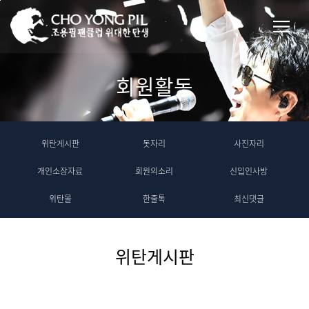
회원활동
위탄게시판
돗자리
사진자리
개인소장자료
회원의소리
신입인사방
위탄몰
한줄톡
최신댓글
위탄게시판