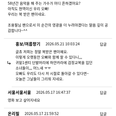
58년간 음악을 해 주는 가수가 어디 흔하겠어요?
아직도 현역이신 우리 오빠!
우리는 복 받은 팬이네요.
조용필님 팬으로서 이 순간의 영광을 더 누려야겠다는 말씀 깊이 공
감합니다~^^
홍보/여름향기
2026.05.21 10:03:24
답글
글쵸 저희는 정말 복받은 팬이예요.
이렇게 오랫동안 오빠와 함께 할 수 있다니,,,
귀밑1센티 단발머리에 하얀카라에 검정교복을 입던
소녀들이,,, 어느새 ㅠㅠ
오빠도 우리도 다시 저 시절로 돌아갈 수 있다면~
오늘은 그날들이 그리워 지네요.
서울서울서울
2026.05.17 16:47:37
답글
영화 보고 샆어지네요
온리필
2026.05.17 21:59:52
답글