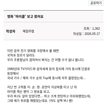
공유하기
영화 '마이클' 보고 왔어요
조회 : 1,362
작성자
해질무렵
작성일 : 2026.05.17
이런 음악 전기 영화를 극장에서 볼 때면
국적과 장르가 달라도
우리 조용필님이 겹쳐져서 봐지는 건 어쩔 수가 없나 봅니다.
1980년대 TV가이드와 음악세계 등의 잡지에 거의 동시에 단골로
등장해서
국내 가수 / 해외 가수 순위 Top에 동시에 자주 올랐었는데...
지난 번 고척돔 이. 순. 영. 공연이 지상파를 타고 난 뒤
마이클 잭슨 팬이 그 방송을 보고,
우리 MJ도 살아 있었다면... 하고 크게 한탄하고 아쉬워했었는데,
그때 제가 위로를 해줬었는데요. (저도 살짝 MJ 팬)