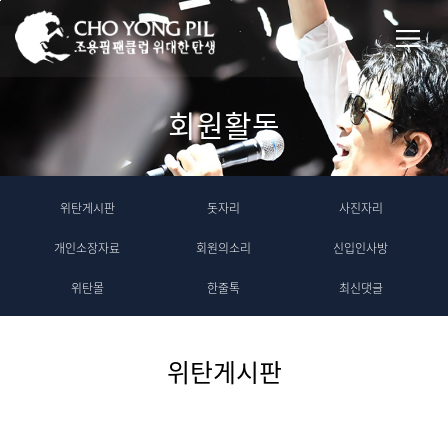
회원활동
위탄게시판
돗자리
사진자리
개인소장자료
회원의소리
신입인사방
위탄몰
한줄톡
최신댓글
위탄게시판